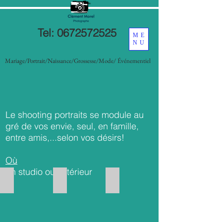
Tel:
0672572525
ME
NU
Mariage/Portrait/Naissance/Grossesse/Mode/ Événementiel
Le shooting portraits se module au
gré de vos envie, seul, en famille,
entre amis,...selon vos désirs!
Où
En studio ou extérieur
Maelys
Anne-Kael
Stella